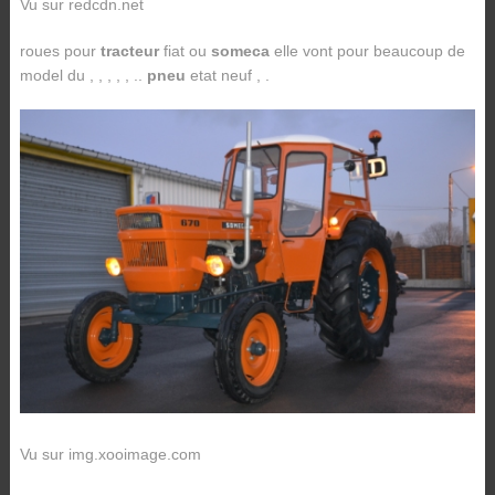
Vu sur redcdn.net
roues pour
tracteur
fiat ou
someca
elle vont pour beaucoup de
model du , , , , , ..
pneu
etat neuf , .
Vu sur img.xooimage.com