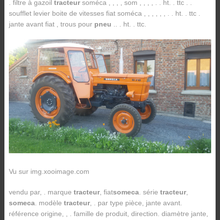
. filtre à gazoil
tracteur
soméca , , , , som , , , , . . ht. . ttc . .
soufflet levier boite de vitesses fiat soméca , , , , , , . . ht. . ttc .
jante avant fiat , trous pour
pneu
.. . ht. . ttc.
Vu sur img.xooimage.com
vendu par, . marque
tracteur
, fiat
someca
. série
tracteur
,
someca
. modèle
tracteur
, . par type pièce, jante avant.
référence origine, , . famille de produit, direction. diamètre jante,