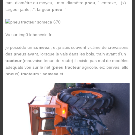
mm. diamètre du moyeu, . mm. diamètre
pneu
, ". entraxe, . (x).
largeur jante, .". largeur
pneu
, "
Vu sur img0.leboncoin.fr
je possède un
someca
, et je suis souvent victime de crevaisons
des
pneu
s avant, lorsque je vais dans les bois. train avant d'un
tracteur
(mauvaise tenue de route) il existe pas mal de modèles
adéquats voir sur le net (
pneu tracteur
agricole, ex: bervas, allo
pneu
s)
tracteur
s :
someca
et