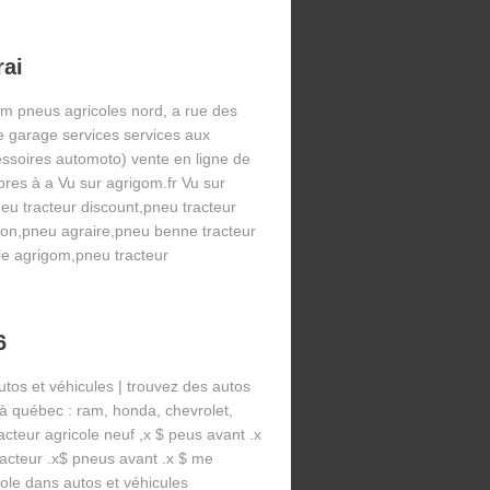
rai
om pneus agricoles nord, a rue des
e garage services services aux
essoires automoto) vente en ligne de
res à a Vu sur agrigom.fr Vu sur
eu tracteur discount,pneu tracteur
tion,pneu agraire,pneu benne tracteur
le agrigom,pneu tracteur
6
tos et véhicules | trouvez des autos
à québec : ram, honda, chevrolet,
cteur agricole neuf ,x $ peus avant .x
racteur .x$ pneus avant .x $ me
ole dans autos et véhicules