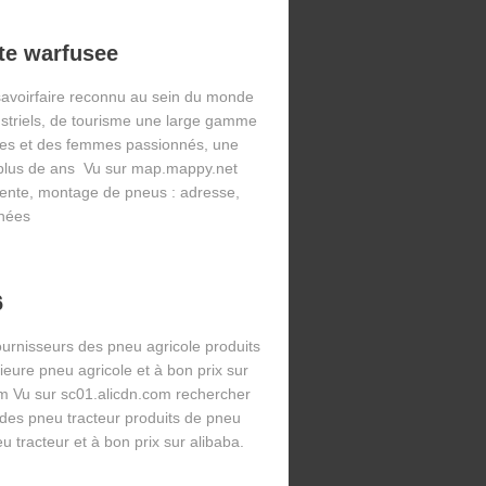
te warfusee
savoirfaire reconnu au sein du monde
ustriels, de tourisme une large gamme
es et des femmes passionnés, une
 plus de ans Vu sur map.mappy.net
vente, montage de pneus : adresse,
nnées
6
ournisseurs des pneu agricole produits
ieure pneu agricole et à bon prix sur
om Vu sur sc01.alicdn.com rechercher
 des pneu tracteur produits de pneu
u tracteur et à bon prix sur alibaba.