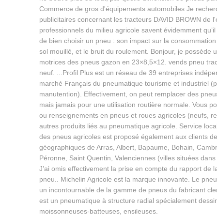
Commerce de gros d'équipements automobiles Je recherc
publicitaires concernant les tracteurs DAVID BROWN de l'
professionnels du milieu agricole savent évidemment qu’il 
de bien choisir un pneu : son impact sur la consommatio
sol mouillé, et le bruit du roulement. Bonjour, je possède u
motrices des pneus gazon en 23×8,5×12. vends pneu tract
neuf. ...Profil Plus est un réseau de 39 entreprises indép
marché Français du pneumatique tourisme et industriel (poi
manutention). Effectivement, on peut remplacer des pneus
mais jamais pour une utilisation routière normale. Vous
ou renseignements en pneus et roues agricoles (neufs, re
autres produits liés au pneumatique agricole. Service lo
des pneus agricoles est proposé également aux clients de 
géographiques de Arras, Albert, Bapaume, Bohain, Cambr
Péronne, Saint Quentin, Valenciennes (villes situées dans
J’ai omis effectivement la prise en compte du rapport de l
pneu.. Michelin Agricole est la marque innovante. Le p
un incontournable de la gamme de pneus du fabricant cle
est un pneumatique à structure radial spécialement dessin
moissonneuses-batteuses, ensileuses.