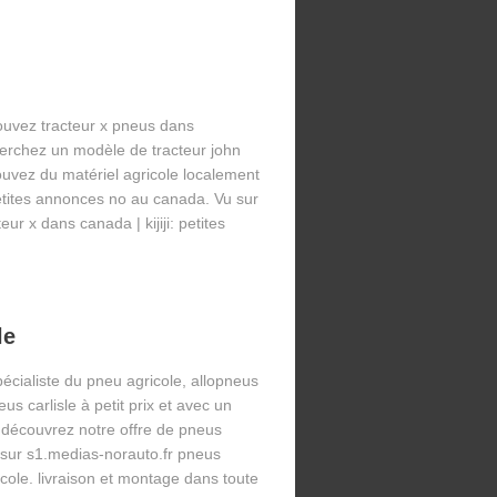
ouvez tracteur x pneus dans
erchez un modèle de tracteur john
ouvez du matériel agricole localement
 petites annonces no au canada. Vu sur
ur x dans canada | kijiji: petites
le
écialiste du pneu agricole, allopneus
s carlisle à petit prix et avec un
 découvrez notre offre de pneus
u sur s1.medias-norauto.fr pneus
icole. livraison et montage dans toute