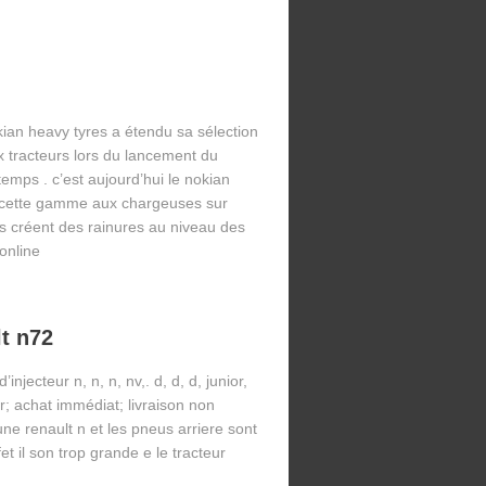
kian heavy tyres a étendu sa sélection
x tracteurs lors du lancement du
ntemps . c’est aujourd’hui le nokian
d cette gamme aux chargeuses sur
s créent des rainures au niveau des
online
lt n72
injecteur n, n, n, nv,. d, d, d, junior,
ur; achat immédiat; livraison non
une renault n et les pneus arriere sont
fet il son trop grande e le tracteur