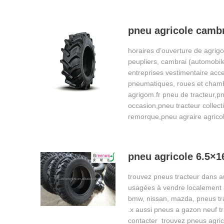
pneu agricole camb
horaires d’ouverture de agrig
peupliers, cambrai (automobil
entreprises vestimentaire acc
pneumatiques, roues et chamb
agrigom.fr pneu de tracteur,pn
occasion,pneu tracteur collec
remorque,pneu agraire agrico
pneu agricole 6.5×1
trouvez pneus tracteur dans au
usagées à vendre localement 
bmw, nissan, mazda, pneus tra
.x aussi pneus a gazon neuf t
contacter trouvez pneus agric