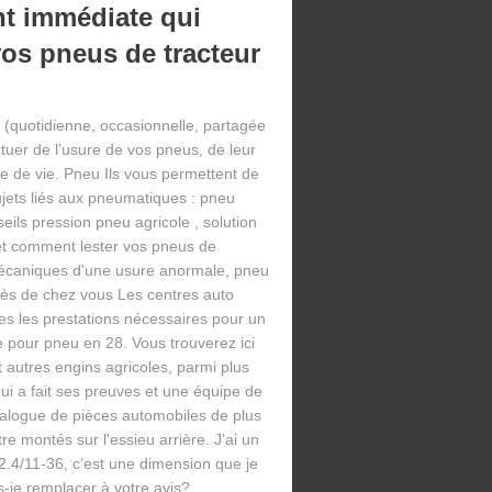
nt immédiate qui
vos pneus de tracteur
l (quotidienne, occasionnelle, partagée
ctuer de l’usure de vos pneus, de leur
rée de vie. Pneu Ils vous permettent de
ujets liés aux pneumatiques : pneu
ils pression pneu agricole , solution
 et comment lester vos pneus de
 mécaniques d'une usure anormale, pneu
près de chez vous Les centres auto
s les prestations nécessaires pour un
le pour pneu en 28. Vous trouverez ici
 autres engins agricoles, parmi plus
 qui a fait ses preuves et une équipe de
talogue de pièces automobiles de plus
e montés sur l'essieu arrière. J’ai un
2.4/11-36, c’est une dimension que je
s-je remplacer à votre avis?