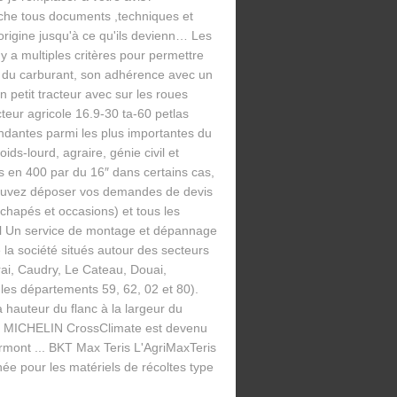
he tous documents ,techniques et
origine jusqu'à ce qu'ils devienn… Les
y a multiples critères pour permettre
n du carburant, son adhérence avec un
n petit tracteur avec sur les roues
eur agricole 16.9-30 ta-60 petlas
endantes parmi les plus importantes du
ds-lourd, agraire, génie civil et
 en 400 par du 16″ dans certains cas,
 pouvez déposer vos demandes de devis
chapés et occasions) et tous les
cal Un service de montage et dépannage
la société situés autour des secteurs
ai, Caudry, Le Cateau, Douai,
 les départements 59, 62, 02 et 80).
a hauteur du flanc à la largeur du
neu MICHELIN CrossClimate est devenu
rmont ... BKT Max Teris L'AgriMaxTeris
ée pour les matériels de récoltes type