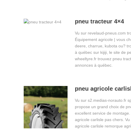
pneu tracteur 4×4
Vu sur revelaud-pneus.com tr
Équipement agricole | vous ch
deere, charrue, kubota ou? tr
à québec sur kijiji, le site de
wheeltyre.fr trouvez pneu tracte
annonces à québec.
pneu agricole carlis
Vu sur s2.medias-norauto.fr sp
propose un grand choix de pneu
excellent service de montage.
agricole carlisle pas chers. V
agricole carlisle remorque agr