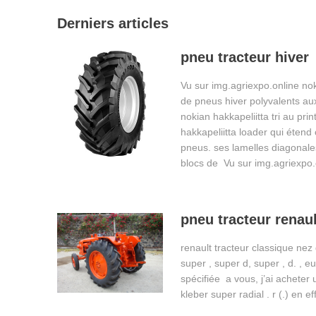
Derniers articles
pneu tracteur hiver
Vu sur img.agriexpo.online no
de pneus hiver polyvalents au
nokian hakkapeliitta tri au pri
hakkapeliitta loader qui éten
pneus. ses lamelles diagonale
blocs de Vu sur img.agriexpo.
pneu tracteur renau
renault tracteur classique nez d’
super , super d, super , d. , e
spécifiée a vous, j’ai acheter 
kleber super radial . r (.) en ef