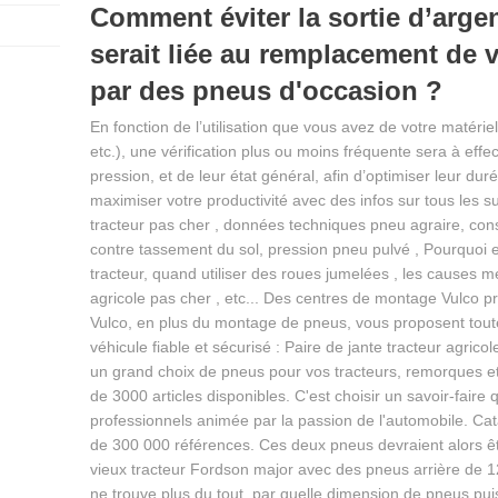
Comment éviter la sortie d’arge
serait liée au remplacement de 
par des pneus d'occasion ?
En fonction de l’utilisation que vous avez de votre matérie
etc.), une vérification plus ou moins fréquente sera à effe
pression, et de leur état général, afin d’optimiser leur du
maximiser votre productivité avec des infos sur tous les s
tracteur pas cher , données techniques pneu agraire, conse
contre tassement du sol, pression pneu pulvé , Pourquoi
tracteur, quand utiliser des roues jumelées , les causes
agricole pas cher , etc... Des centres de montage Vulco 
Vulco, en plus du montage de pneus, vous proposent toute
véhicule fiable et sécurisé : Paire de jante tracteur agrico
un grand choix de pneus pour vos tracteurs, remorques et
de 3000 articles disponibles. C'est choisir un savoir-faire
professionnels animée par la passion de l'automobile. Ca
de 300 000 références. Ces deux pneus devraient alors êtr
vieux tracteur Fordson major avec des pneus arrière de 1
ne trouve plus du tout, par quelle dimension de pneus pui