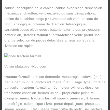
cabine. description de la cabine: cabine avec siège suspension
mécanique, chauffée, ventilée, avec ou sans climatisation,;
option de la cabine: siège
pneu
matique toit vitré; tableau de
bord: analogique; colonne de direction: télescopique;
caractéristiques électriques : batterie, alternateur, projecteurs:
batterie ah, trouvez
farmall
cub
tracteur
en vente parmi une
grande sélection de pièces détachées,
pneu
s sur ebay. la
livraison est rapide.
Vu sur idata.over-blog.com
tracteur farmall
. prix sur demande. montérégie; stdavid ( km);
parue depuis jours. photos ad image. État : usagé. type : offre de
particulier.
tracteur farmall
année moteur cylindres diesel en
très bonne condition. heures un seul propriétaire peinture
d'origine
pneu
s.
tracteur farmall
super c
pneu
s n , $. ferme.
montérégie; stdominique ( km); parue depuis jours. photos ad
image. année : . État : usagé. type : offre de particulier. parfaite