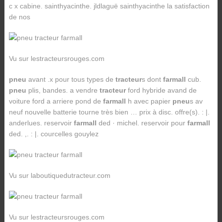
c x cabine. sainthyacinthe. jldlaguë sainthyacinthe la satisfaction
de nos
Vu sur lestracteursrouges.com
pneu
avant .x pour tous types de
tracteur
s dont
farmall
cub.
pneu
plis, bandes. a vendre
tracteur
ford hybride avand de
voiture ford a arriere pond de
farmall
h avec papier
pneu
s av
neuf nouvelle batterie tourne très bien … prix à disc. offre(s). : |.
anderlues. reservoir
farmall
ded · michel. reservoir pour
farmall
ded. ,. : |. courcelles gouylez
Vu sur laboutiquedutracteur.com
Vu sur lestracteursrouges.com