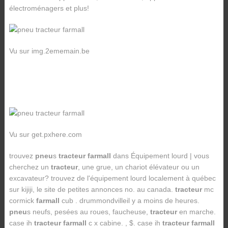
électroménagers et plus!
Vu sur img.2ememain.be
Vu sur get.pxhere.com
trouvez
pneu
s
tracteur farmall
dans Équipement lourd | vous
cherchez un
tracteur
, une grue, un chariot élévateur ou un
excavateur? trouvez de l'équipement lourd localement à québec
sur kijiji, le site de petites annonces no. au canada.
tracteur
mc
cormick
farmall
cub . drummondvilleil y a moins de heures.
pneu
s neufs, pesées au roues, faucheuse,
tracteur
en marche.
case ih
tracteur farmall
c x cabine. , $. case ih
tracteur farmall