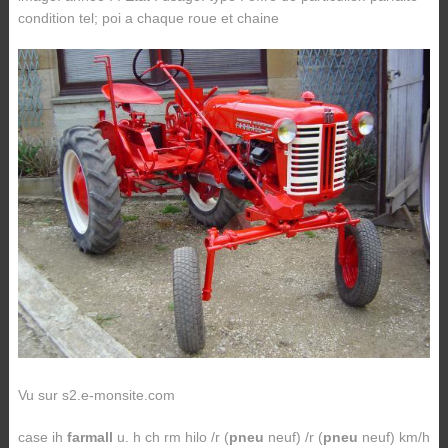
condition tel; poi a chaque roue et chaine
Vu sur s2.e-monsite.com
case ih
farmall
u. h ch rm hilo /r (
pneu
neuf) /r (
pneu
neuf) km/h