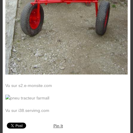
Vu sur s2.e-monsite.com
Vu sur i38.servimg.com
Pin It