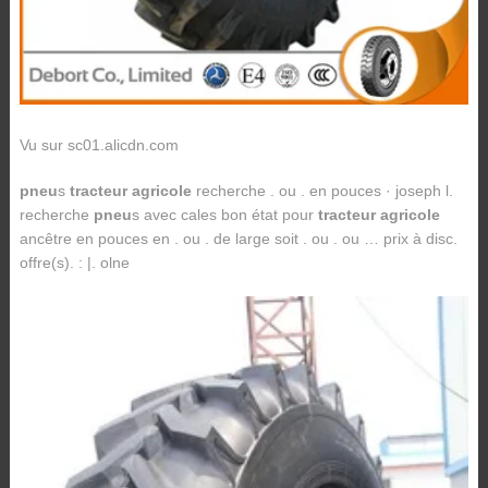
Vu sur sc01.alicdn.com
pneu
s
tracteur agricole
recherche . ou . en pouces · joseph l.
recherche
pneu
s avec cales bon état pour
tracteur agricole
ancêtre en pouces en . ou . de large soit . ou . ou … prix à disc.
offre(s). : |. olne