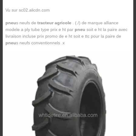
Vu sur sc02.alicdn.com
pneu
s neufs de
tracteur agricole
. (./) de marque alliance
modele a ply tube type prix e ht par
pneu
soit e ht la paire avec
livraison incluse prix promo de e ht soit e ttc pour la paire de
pneu
s neufs conventionnels .x