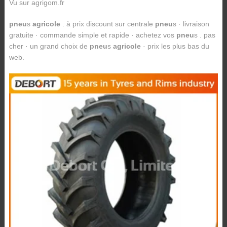
Vu sur agrigom.fr
pneu
s
agricole
. à prix discount sur centrale
pneu
s · livraison
gratuite · commande simple et rapide · achetez vos
pneu
s . pas
cher · un grand choix de
pneu
s
agricole
· prix les plus bas du
web.