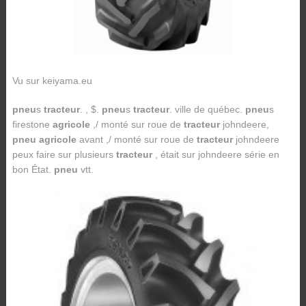
Vu sur keiyama.eu
pneu
s
tracteur
. , $.
pneu
s
tracteur
. ville de québec.
pneu
s
firestone
agricole
,/ monté sur roue de
tracteur
johndeere,
pneu agricole
avant ,/ monté sur roue de
tracteur
johndeere
peux faire sur plusieurs
tracteur
, était sur johndeere série en
bon État.
pneu
vtt.