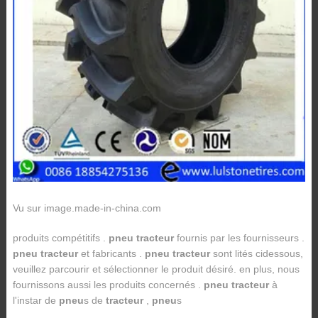
Vu sur image.made-in-china.com
produits compétitifs .
pneu tracteur
fournis par les fournisseurs .
pneu tracteur
et fabricants .
pneu tracteur
sont lités cidessous,
veuillez parcourir et sélectionner le produit désiré. en plus, nous
fournissons aussi les produits concernés .
pneu tracteur
à
l'instar de
pneu
s de
tracteur
,
pneu
s