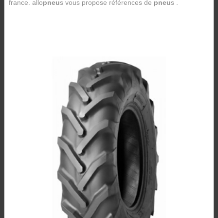
france. allo
pneu
s vous propose références de
pneu
s .