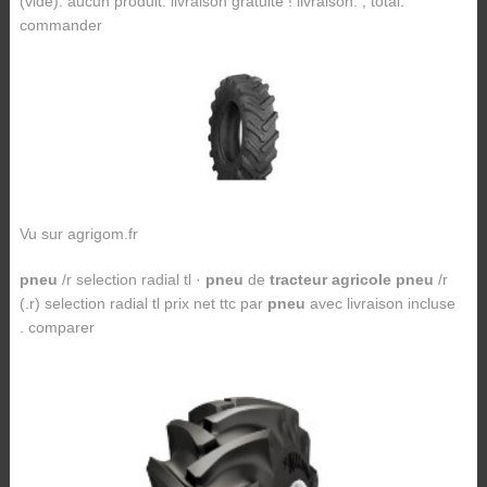
(vide). aucun produit. livraison gratuite ! livraison. , total.
commander
Vu sur agrigom.fr
pneu
/r selection radial tl ·
pneu
de
tracteur agricole pneu
/r
(.r) selection radial tl prix net ttc par
pneu
avec livraison incluse
. comparer