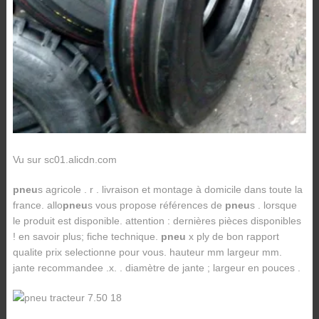
Vu sur sc01.alicdn.com
pneu
s agricole . r . livraison et montage à domicile dans toute la
france. allo
pneu
s vous propose références de
pneu
s . lorsque
le produit est disponible. attention : dernières pièces disponibles
! en savoir plus; fiche technique.
pneu
x ply de bon rapport
qualite prix selectionne pour vous. hauteur mm largeur mm.
jante recommandee .x. . diamètre de jante ; largeur en pouces .