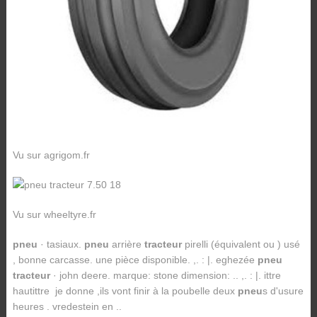
Vu sur agrigom.fr
Vu sur wheeltyre.fr
pneu
· tasiaux.
pneu
arrière
tracteur
pirelli (équivalent ou ) usé
, bonne carcasse. une pièce disponible. ,. : |. eghezée
pneu
tracteur
· john deere. marque: stone dimension: .. ,. : |. ittre
hautittre je donne ,ils vont finir à la poubelle deux
pneu
s d'usure
heures . vredestein en ..