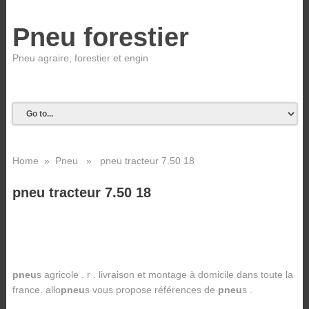
Pneu forestier
Pneu agraire, forestier et engin
Home
»
Pneu
» pneu tracteur 7.50 18
pneu tracteur 7.50 18
pneu
s agricole . r . livraison et montage à domicile dans toute la
france. allo
pneu
s vous propose références de
pneu
s .