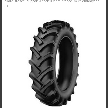
huard. france. support d'essieu mf m. france. m kit embrayage
mf