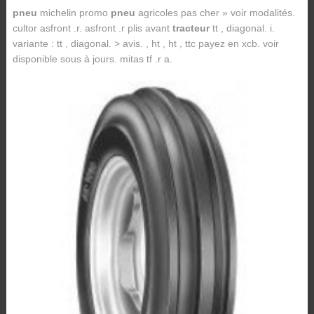
pneu
michelin promo
pneu
agricoles pas cher » voir modalités.
cultor asfront .r. asfront .r plis avant
tracteur
tt , diagonal. i.
variante : tt , diagonal. > avis. , ht , ht , ttc payez en xcb. voir
disponible sous à jours. mitas tf .r a.