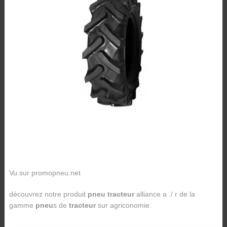
Vu sur promopneu.net
découvrez notre produit
pneu tracteur
alliance a ./ r de la
gamme
pneu
s de
tracteur
sur agriconomie.