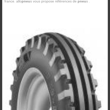
france. allo
pneu
s vous propose références de
pneu
s .