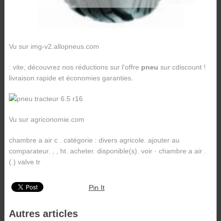
Vu sur img-v2.allopneus.com
: vite, découvrez nos réductions sur l'offre
pneu
sur cdiscount !
livraison rapide et économies garanties.
Vu sur agriconomie.com
chambre a air c . catégorie : divers agricole. ajouter au
comparateur. , , ht. acheter. disponible(s). voir · chambre a air .
(.) valve tr
Pin It
Autres articles