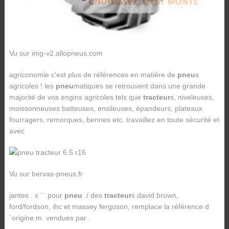
Vu sur img-v2.allopneus.com
agriconomie c'est plus de références en matière de
pneu
s
agricoles ! les
pneu
matiques se retrouvent dans une grande
majorité de vos engins agricoles tels que
tracteur
s, niveleuses,
moissonneuses batteuses, ensileuses, épandeurs, plateaux
fourragers, remorques, bennes etc. travaillez en toute sécurité et
avec
Vu sur bervas-pneus.fr
jantes . x ´´ pour
pneu
./ des
tracteur
s david brown,
ford/fordson, ihc et massey ferguson, remplace la référence d
´origine m. vendues par .