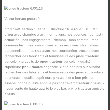
Vu sur bervas-pneus.fr
profil : mtf. section : . serie : . structure : b. ø roue : . icv : tt :
pneu
avec chambre à air. informations. nos agences · contact ·
actualités · nos engagements · sitemap · mon compte · mes
commandes · mes avoirs · mes adresses · mes informations
personnelles · mes
tracteur
s. nos coordonées. tracto pièces
rechercher des fabricants et fournisseurs des
pneu tracteur
agricole .x produits de
pneu tracteur
agricole .x qualité
supérieure
pneu tracteur
agricole .x et à bon prix sur alibaba.
rechercher des fabricants et fournisseurs des
pneu
s .x produits
de
pneu
s .x qualité supérieure
pneu
s .x et à bon prix sur
alibaba. bonne qualité antique pas cher avant
tracteur pneu
s .x
. pour vente de haute qualité le plus bas prix .x
tracteur
agricole
pneu
s . .