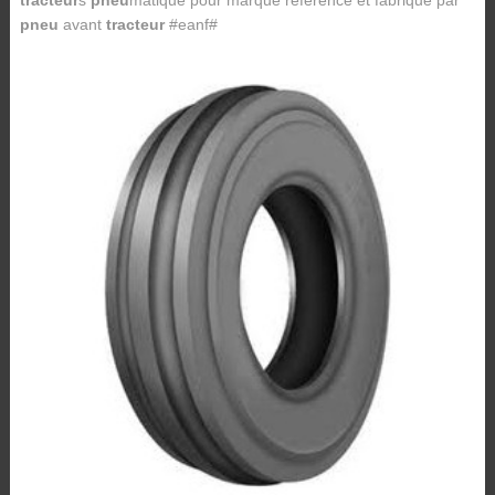
tracteur
s
pneu
matique pour marque référence et fabriqué par
pneu
avant
tracteur
#eanf#