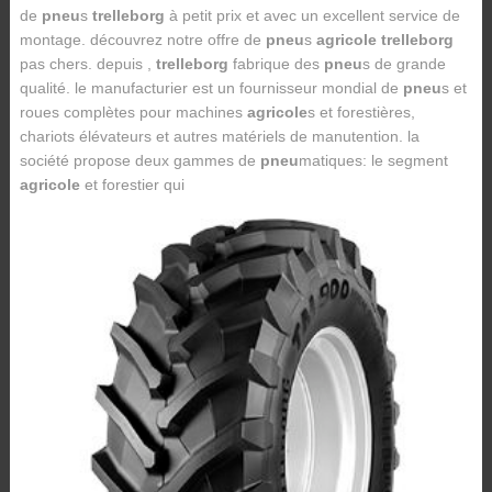
de
pneu
s
trelleborg
à petit prix et avec un excellent service de
montage. découvrez notre offre de
pneu
s
agricole trelleborg
pas chers. depuis ,
trelleborg
fabrique des
pneu
s de grande
qualité. le manufacturier est un fournisseur mondial de
pneu
s et
roues complètes pour machines
agricole
s et forestières,
chariots élévateurs et autres matériels de manutention. la
société propose deux gammes de
pneu
matiques: le segment
agricole
et forestier qui