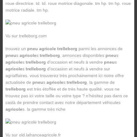
roue directrice. td. td. roue motrice diagonale. tm hp. tm hp. roue
motrice radiale. tm hp.
Vu sur trelleborg.com
trouvez un
pneu agricole trelleborg
parmi les annonces de
pneu
s
agricole
s
trelleborg
. annonces disponibles
pneu
s
agricole
s
trelleborg
d'occasion et neufs à vendre
pneu
s
agricole
s
trelleborg
d'occasion et neufs à vendre sur
agriaffaires. vous trouverez très prochainement ici notre offre
actualisée de
pneu
s
agricole
s
trelleborg
. la gamme de
trelleborg
est très étoffée et de très haute qualité. vous ne
trouvez pas ici votre taille ou votre type ? n'hésitez pas dans ce
caslà de prendre contact avec notre département véhicules
agricole
s. la gamme très riche
Vu sur old.lafranceagricole.fr