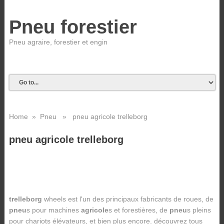
Pneu forestier
Pneu agraire, forestier et engin
Home
»
Pneu
» pneu agricole trelleborg
pneu agricole trelleborg
trelleborg
wheels est l'un des principaux fabricants de roues, de
pneu
s pour machines
agricole
s et forestières, de
pneu
s pleins
pour chariots élévateurs, et bien plus encore. découvrez tous