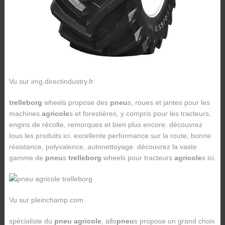
Vu sur img.directindustry.fr
trelleborg
wheels propose des
pneu
s, roues et jantes pour les
machines
agricole
s et forestières, y compris pour les tracteurs,
engins de récolte, remorques et bien plus encore. découvrez
tous les produits ici. excellente performance sur la route, bonne
résistance, polyvalence, autonettoyage. découvrez la vaste
gamme de
pneu
s
trelleborg
wheels pour tracteurs
agricole
s ici.
Vu sur pleinchamp.com
spécialiste du
pneu agricole
, allo
pneu
s propose un grand choix