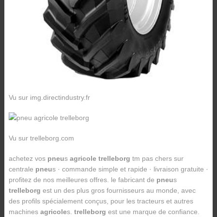
Vu sur img.directindustry.fr
Vu sur trelleborg.com
achetez vos
pneu
s
agricole trelleborg
tm pas chers sur
centrale
pneu
s · commande simple et rapide · livraison gratuite ·
profitez de nos meilleures offres. le fabricant de
pneu
s
trelleborg
est un des plus gros fournisseurs au monde, avec
des profils spécialement conçus, pour les tracteurs et autres
machines
agricole
s.
trelleborg
est une marque de confiance.