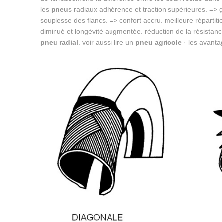
les
pneu
s radiaux adhérence et traction supérieures. => 
souplesse des flancs. => confort accru. meilleure répartit
diminué et longévité augmentée. réduction de la résistan
pneu radial
. voir aussi lire un
pneu agricole
· les avant