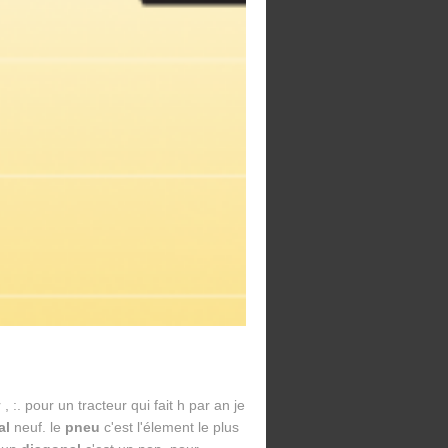
 :. pour un tracteur qui fait h par an je
al
neuf. le
pneu
c'est l'élement le plus