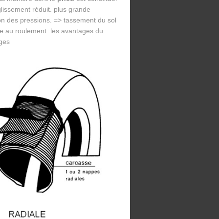
glissement réduit. plus grande
ion des pressions. => tassement du sol
ce au roulement. les avantages du
ages