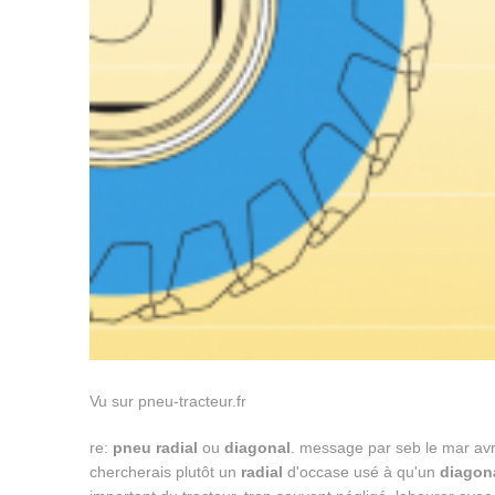
Vu sur pneu-tracteur.fr
re:
pneu radial
ou
diagonal
. message par seb le mar avr ,
chercherais plutôt un
radial
d'occase usé à qu'un
diagon