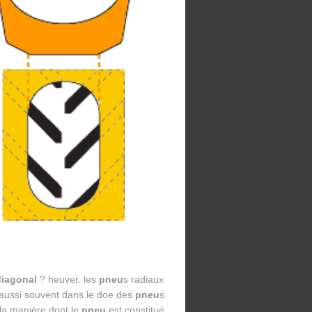
iagonal
? heuver. les
pneu
s radiaux
 aussi souvent dans le doe des
pneu
s
 la manière dont le
pneu
est constitué.