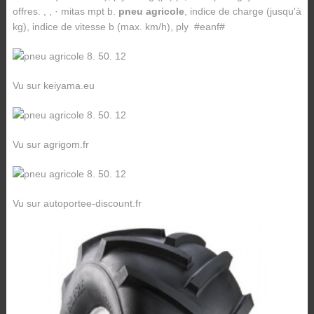
offres. , , · mitas mpt b.
pneu agricole
, indice de charge (jusqu'à
kg), indice de vitesse b (max. km/h), ply #eanf#
Vu sur keiyama.eu
Vu sur agrigom.fr
Vu sur autoportee-discount.fr