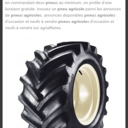
en commandant deux
pneu
s au minimum, on profite d'une
livraison gratuite. trouvez un
pneu agricole
parmi les annonces
de
pneu
s
agricole
s. annonces disponibles
pneu
s
agricole
s
d'occasion et neufs à vendre
pneu
s
agricole
s d'occasion et
neufs à vendre sur agriaffaires.