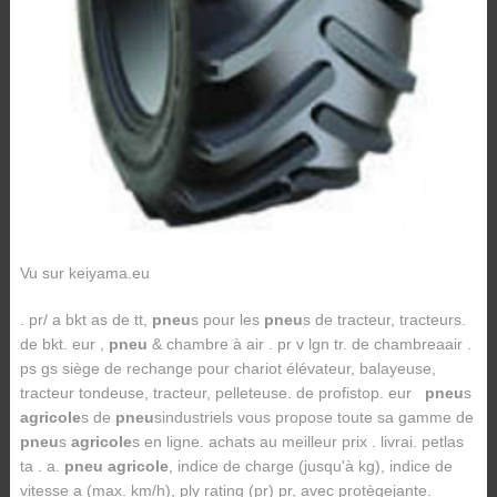
Vu sur keiyama.eu
. pr/ a bkt as de tt,
pneu
s pour les
pneu
s de tracteur, tracteurs.
de bkt. eur ,
pneu
& chambre à air . pr v lgn tr. de chambreaair .
ps gs siège de rechange pour chariot élévateur, balayeuse,
tracteur tondeuse, tracteur, pelleteuse. de profistop. eur
pneu
s
agricole
s de
pneu
sindustriels vous propose toute sa gamme de
pneu
s
agricole
s en ligne. achats au meilleur prix . livrai. petlas
ta . a.
pneu agricole
, indice de charge (jusqu'à kg), indice de
vitesse a (max. km/h), ply rating (pr) pr, avec protègejante.