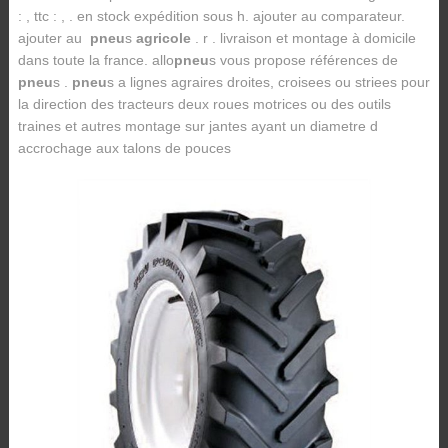
: , ttc : , . en stock expédition sous h. ajouter au comparateur.
ajouter au
pneu
s
agricole
. r . livraison et montage à domicile
dans toute la france. allo
pneu
s vous propose références de
pneu
s .
pneu
s a lignes agraires droites, croisees ou striees pour
la direction des tracteurs deux roues motrices ou des outils
traines et autres montage sur jantes ayant un diametre d
accrochage aux talons de pouces