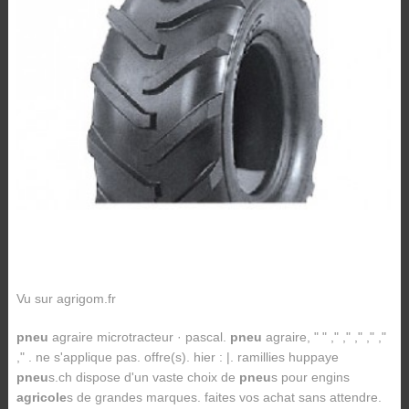
Vu sur agrigom.fr
pneu
agraire microtracteur · pascal.
pneu
agraire, " " ," ," ," ," ,"
," . ne s'applique pas. offre(s). hier : |. ramillies huppaye
pneu
s.ch dispose d'un vaste choix de
pneu
s pour engins
agricole
s de grandes marques. faites vos achat sans attendre.