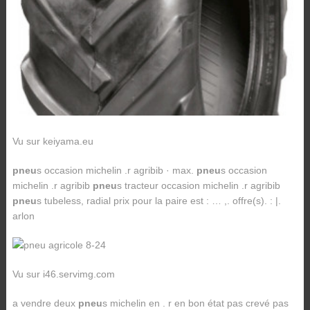
Vu sur keiyama.eu
pneu
s occasion michelin .r agribib · max.
pneu
s occasion
michelin .r agribib
pneu
s tracteur occasion michelin .r agribib
pneu
s tubeless, radial prix pour la paire est : … ,. offre(s). : |.
arlon
Vu sur i46.servimg.com
a vendre deux
pneu
s michelin en . r en bon état pas crevé pas