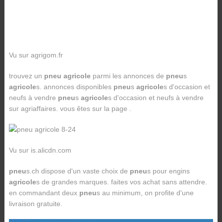
Vu sur agrigom.fr
trouvez un
pneu agricole
parmi les annonces de
pneu
s
agricole
s. annonces disponibles
pneu
s
agricole
s d'occasion et
neufs à vendre
pneu
s
agricole
s d'occasion et neufs à vendre
sur agriaffaires. vous êtes sur la page .
Vu sur is.alicdn.com
pneu
s.ch dispose d'un vaste choix de
pneu
s pour engins
agricole
s de grandes marques. faites vos achat sans attendre.
en commandant deux
pneu
s au minimum, on profite d'une
livraison gratuite.