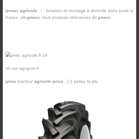
pneu
s
agricole
. r . livraison et montage à domicile dans toute la
france. allo
pneu
s vous propose références de
pneu
s .
Vu sur agrigom.fr
pneu
tracteur
agricole pneu
. (./) petlas ta ply.