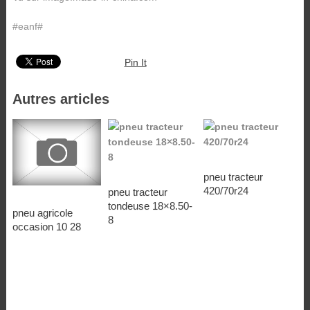
#eanf#
Pin It
Autres articles
pneu tracteur
420/70r24
pneu tracteur
tondeuse 18×8.50-
pneu agricole
8
occasion 10 28