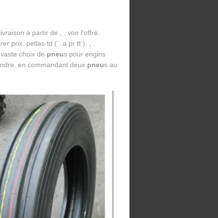
livraison à partir de , . voir l'offre.
 prix. petlas td ( . a pr tt ). , .
 vaste choix de
pneu
s pour engins
ttendre. en commandant deux
pneu
s au