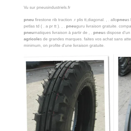
Vu sur pneusindustriels.fr
pneu
firestone rib traction .r plis tt,diagonal. , . allo
pneu
s 
petlas td ( . a pr tt ). , .
pneu
guru livraison gratuite. comparer
pneu
matiques livraison à partir de , .
pneu
s dispose d'un
agricole
s de grandes marques. faites vos achat sans a
minimum, on profite d'une livraison gratuite.