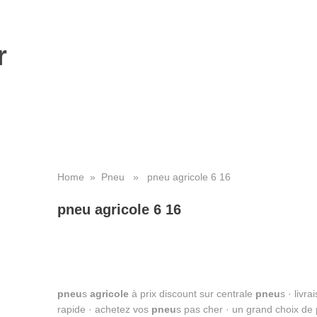
r
Home
»
Pneu
» pneu agricole 6 16
pneu agricole 6 16
pneu
s
agricole
à prix discount sur centrale
pneu
s · livr
rapide · achetez vos
pneu
s pas cher · un grand choix de