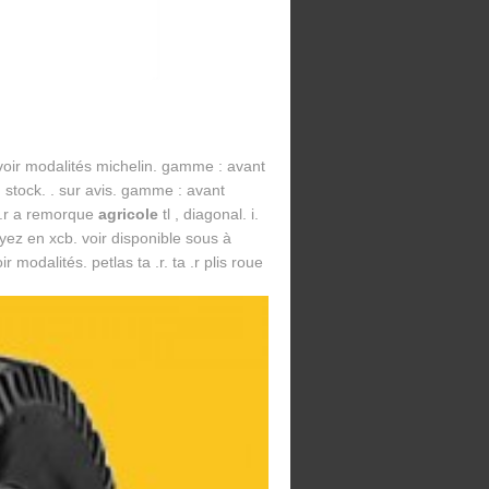
voir modalités michelin. gamme : avant
. en stock. . sur avis. gamme : avant
 af .r a remorque
agricole
tl , diagonal. i.
 payez en xcb. voir disponible sous à
r modalités. petlas ta .r. ta .r plis roue