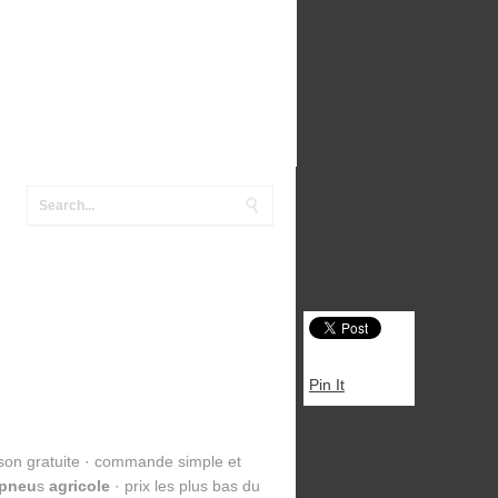
Pin It
aison gratuite · commande simple et
pneu
s
agricole
· prix les plus bas du