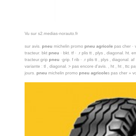
Vu sur s2.medias-norauto.fr
sur avis.
pneu
michelin promo
pneu agricole
pas cher · 
tracteur. bkt
pneu
· bkt. tf · .r plis tt , plys , diagonal. ht
tracteur.grip
pneu
·grip. f rib · .r plis tt , plys , diagonal.
variante : tl , diagonal. > pas encore d'avis. , ht , ht , ttc
jours.
pneu
michelin promo
pneu agricole
s pas cher » voi