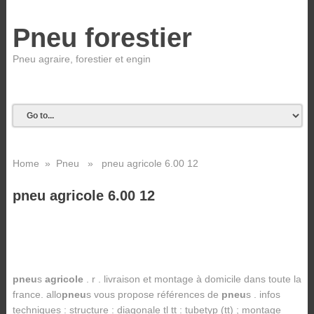
Pneu forestier
Pneu agraire, forestier et engin
Home
»
Pneu
» pneu agricole 6.00 12
pneu agricole 6.00 12
pneu
s
agricole
. r . livraison et montage à domicile dans toute la
france. allo
pneu
s vous propose références de
pneu
s . infos
techniques : structure : diagonale tl tt : tubetyp (tt) ; montage