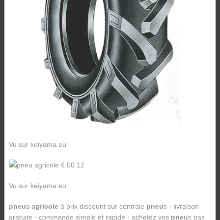
Vu sur keiyama.eu
Vu sur keiyama.eu
pneu
s
agricole
à prix discount sur centrale
pneu
s · livraison
gratuite · commande simple et rapide · achetez vos
pneu
s pas