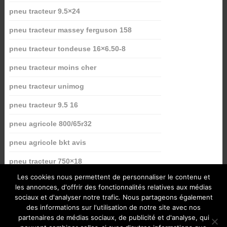
pneu tracteur 9.5×24
pneu tracteur massey ferguson 158
pneu tracteur tondeuse 16×6.50-8
pneu tracteur moins cher
pneu tracteur unimog
pneu tracteur 9.5 16
pneu agricole 800/65r32
pneu agricole bkt avis
pneu tracteur 750×18
Les cookies nous permettent de personnaliser le contenu et
les annonces, d'offrir des fonctionnalités relatives aux médias
sociaux et d'analyser notre trafic. Nous partageons également
des informations sur l'utilisation de notre site avec nos
partenaires de médias sociaux, de publicité et d'analyse, qui