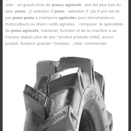
cher · un grand choix de
pneu
s
agricole
· prix les plus bas du
web.
pneu
. () selection rf
pneu
. selection rf ply tt prix net ttc
par
pneu
pneu
a crampons
agricole
s pour microtracteurs,
motoculteurs ou divers outils agraires . comparer le spécialiste
du
pneu agricole
, industriel, forestier et de la chambre à air
tracteur depuis plus de ans ! produit produits (vide). aucun
produit. livraison gratuite ! livraison. , total. commander