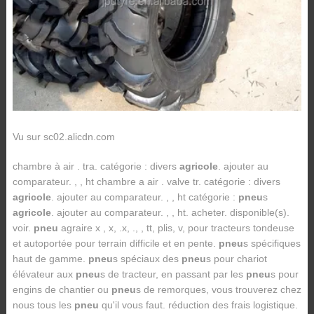
Vu sur sc02.alicdn.com
chambre à air . tra. catégorie : divers
agricole
. ajouter au
comparateur. , , ht chambre a air . valve tr. catégorie : divers
agricole
. ajouter au comparateur. , , ht catégorie :
pneu
s
agricole
. ajouter au comparateur. , , ht. acheter. disponible(s).
voir.
pneu
agraire x , x, .x, ., , tt, plis, v, pour tracteurs tondeuse
et autoportée pour terrain difficile et en pente.
pneu
s spécifiques
haut de gamme.
pneu
s spéciaux des
pneu
s pour chariot
élévateur aux
pneu
s de tracteur, en passant par les
pneu
s pour
engins de chantier ou
pneu
s de remorques, vous trouverez chez
nous tous les
pneu
qu'il vous faut. réduction des frais logistique.