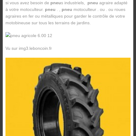
si vous avez besoin de
pneu
s industriels,
pneu
agraire adapté
à votre motoculteur.
pneu
. ,
pneu
motoculteur . ou . ou roues
agraires en fer ou métalliques pour garder le contrôle de votre
motobineuse sur tous les terrains de jardins.
Vu sur img3.leboncoin.fr