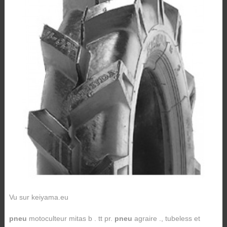
Vu sur keiyama.eu
pneu
motoculteur mitas b . tt pr.
pneu
agraire ., tubeless et