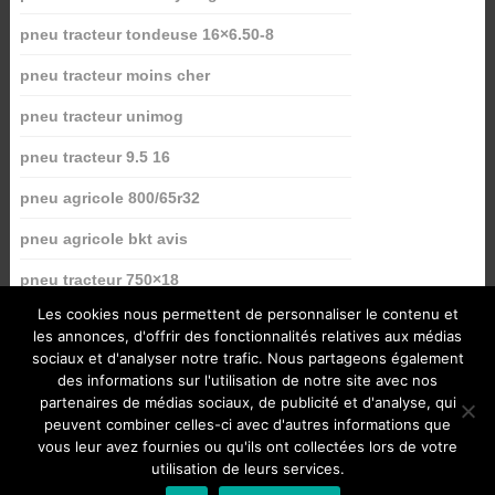
pneu tracteur tondeuse 16×6.50-8
pneu tracteur moins cher
pneu tracteur unimog
pneu tracteur 9.5 16
pneu agricole 800/65r32
pneu agricole bkt avis
pneu tracteur 750×18
Les cookies nous permettent de personnaliser le contenu et
les annonces, d'offrir des fonctionnalités relatives aux médias
sociaux et d'analyser notre trafic. Nous partageons également
des informations sur l'utilisation de notre site avec nos
partenaires de médias sociaux, de publicité et d'analyse, qui
peuvent combiner celles-ci avec d'autres informations que
vous leur avez fournies ou qu'ils ont collectées lors de votre
utilisation de leurs services.
Pneu forestier
Copyright © 2026.