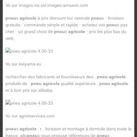
Vu sur images-na.ssl-images-amazon.com
pneu
s
agricole
à prix discount sur centrale
pneu
s · livraison
gratuite · commande simple et rapide · achetez vos
pneu
s pas
cher · un grand choix de
pneu
s
agricole
· prix les plus bas du
web.
Vu sur keiyama.eu
rechercher des fabricants et fournisseurs des .
pneu agricole
produits de .
pneu agricole
qualité supérieure .
pneu agricole
et à bon prix sur alibaba.
Vu sur agrixlservices.com
pneu
s
agricole
. r . livraison et montage à domicile dans toute la
france. allo
pneu
s vous propose références de
pneu
s .