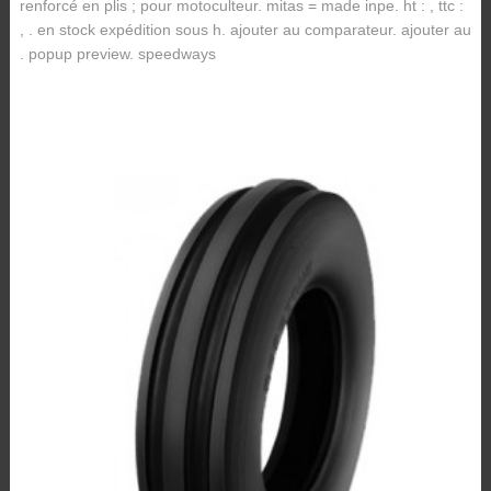
renforcé en plis ; pour motoculteur. mitas = made inpe. ht : , ttc :
, . en stock expédition sous h. ajouter au comparateur. ajouter au
. popup preview. speedways