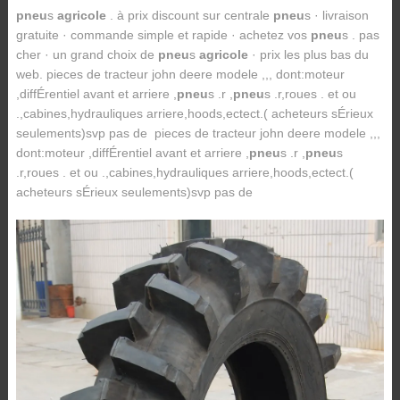
pneu
s
agricole
. à prix discount sur centrale
pneu
s · livraison
gratuite · commande simple et rapide · achetez vos
pneu
s . pas
cher · un grand choix de
pneu
s
agricole
· prix les plus bas du
web. pieces de tracteur john deere modele ,,, dont:moteur
,diffÉrentiel avant et arriere ,
pneu
s .r ,
pneu
s .r,roues . et ou
.,cabines,hydrauliques arriere,hoods,ectect.( acheteurs sÉrieux
seulements)svp pas de pieces de tracteur john deere modele ,,,
dont:moteur ,diffÉrentiel avant et arriere ,
pneu
s .r ,
pneu
s
.r,roues . et ou .,cabines,hydrauliques arriere,hoods,ectect.(
acheteurs sÉrieux seulements)svp pas de