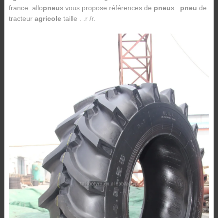
france. allo
pneu
s vous propose références de
pneu
s .
pneu
de
tracteur
agricole
taille . .r /r.