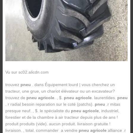
Vu sur sc02.alicdn.com
trouvez
pneu
. dans Équipement lourd | vous cherchez un
tracteur, une grue, un chariot élévateur ou un excavateur?
trouvez de
pneu agricole
. , $.
pneu agricole
. laurentides.
pneu
. r radial besoin reparation sur le coté (patchs).
pneu
.r mitas
presque neuf. , $. le spécialiste du
pneu agricole
, industriel,
forestier et de la chambre à air tracteur depuis plus de ans !
produit produits (vide). aucun produit. livraison gratuite !
livraison. , total. commander a vendre
pneu agricole
alliance .r