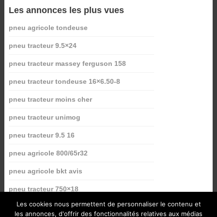
Les annonces les plus vues
pneu agricole tondeuse
pneu tracteur 9.5×24
pneu tracteur massey ferguson 158
pneu tracteur tondeuse 16×6.50-8
pneu tracteur moins cher
pneu tracteur unimog
pneu tracteur 9.5 16
pneu agricole 800/65r32
pneu agricole bkt avis
pneu tracteur 750×18
Les cookies nous permettent de personnaliser le contenu et
les annonces, d'offrir des fonctionnalités relatives aux médias