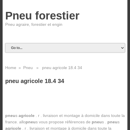
Pneu forestier
Pneu agraire, forestier et engin
Home
»
Pneu
» pneu agricole 18.4 34
pneu agricole 18.4 34
pneu
s
agricole
. r . livraison et montage à domicile dans toute la
france. allo
pneu
s vous propose références de
pneu
s .
pneu
s
agricole
. r . livraison et montage à domicile dans toute la